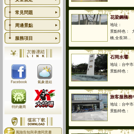
常見問題
花梁鋼橋
地址：
周邊景點
景點特色： 
服務項目
橋,全長38...
石岡水壩
地址：台中市
景點特色： &n
Facebook
氣象連結
旅客服務務
地址：台中
特約廠商
景點特色：
風險告知與承擔同意書