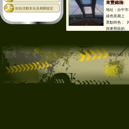
東豐鐵橋
綜合活動安全及相關規定
地址：台中市
綠色長廊上
景點特色： 
與東勢區的...
場地介紹
│