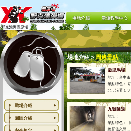
野克漆彈豐原場
場地介紹
>
周邊景點
后里馬場
地址：台中市
景點特色： 
北，沿著１３號
戰場介紹
九號隧道
地址：
園區介紹
景點特色： 
總督佐久間...
安全規定